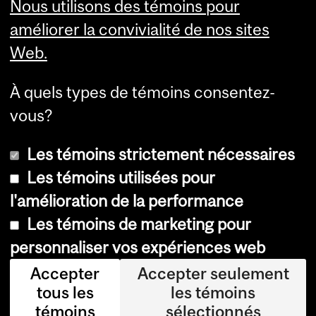
Faculty Links
Nous utilisons des témoins pour
améliorer la convivialité de nos sites
Summer Studies
Web.
website
À quels types de témoins consentez-
Contact
vous?
Les témoins strictement nécessaires
Les témoins utilisées pour
l'amélioration de la performance
© Université McGill, 2026
Les témoins de marketing pour
Accessibilité
personnaliser vos expériences web
Avis sur les témoins
Accepter
Accepter seulement
tous les
les témoins
Paramètres des témoins
témoins
sélectionnés
Se connecter