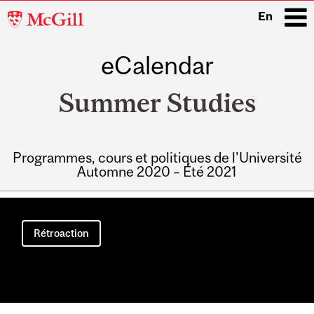
McGill
En
University
eCalendar
i
Summer Studies
Programmes, cours et politiques de l'Université
Automne 2020 – Été 2021
Main
navigation
Rétroaction