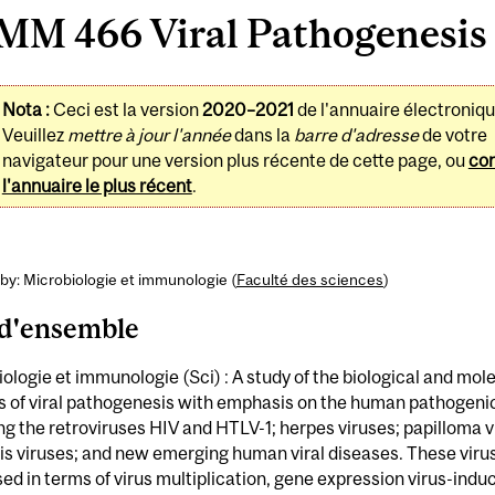
MM 466 Viral Pathogenesis 
Nota :
Ceci est la version
2020–2021
de l'annuaire électroniqu
Veuillez
mettre à jour l'année
dans la
barre d'adresse
de votre
navigateur pour une version plus récente de cette page, ou
con
l'annuaire le plus récent
.
by: Microbiologie et immunologie (
Faculté des sciences
)
d'ensemble
ologie et immunologie (Sci) : A study of the biological and mol
s of viral pathogenesis with emphasis on the human pathogenic
ng the retroviruses HIV and HTLV-1; herpes viruses; papilloma v
is viruses; and new emerging human viral diseases. These virus
ed in terms of virus multiplication, gene expression virus-indu