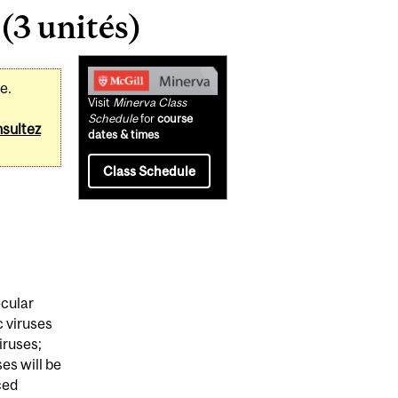
(3 unités)
Related
e.
Content
Visit
Minerva Class
Schedule
for
course
sultez
dates & times
Class Schedule
ecular
 viruses
iruses;
es will be
ced