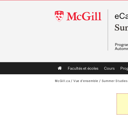
McGill
eCa
University
Su
Program
Automn
Main
Facultés et écoles
Cours
Pro
navigation
McGill.ca
/
Vue d'ensemble
/
Summer Studies