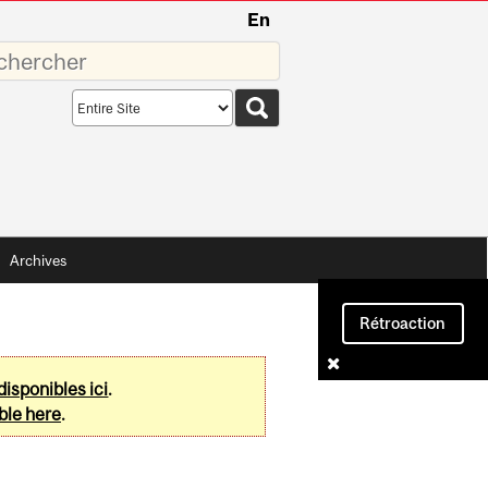
En
sez
Search
scope
Archives
Rétroaction
disponibles ici
.
ble here
.