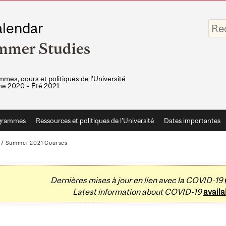
Saisis
lendar
vos
mots-
mmer Studies
clés
mes, cours et politiques de l'Université
e 2020 – Été 2021
grammes
Ressources et politiques de l'Université
Dates importantes
/
Summer 2021 Courses
Dernières mises à jour en lien avec la COVID-19
Latest information about COVID-19
availa