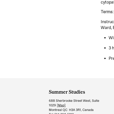
cytopat
Terms:
Instruc
Ward, B
Wi
3 
Pr
Department
and
Summer Studies
University
688 Sherbrooke Street West, Suite
Information
1029
[Map]
Montreal QC H3A 3R1, Canada