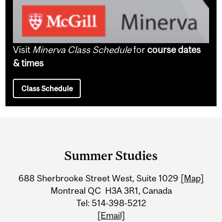
Visit
Minerva Class Schedule
for
course dates
& times
Class Schedule
Department
and
Summer Studies
University
688 Sherbrooke Street West, Suite 1029
[Map]
Information
Montreal QC H3A 3R1, Canada
Tel: 514-398-5212
[Email]