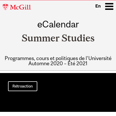
McGill
En
University
eCalendar
i
Summer Studies
Programmes, cours et politiques de l'Université
Automne 2020 – Été 2021
Main
navigation
Rétroaction