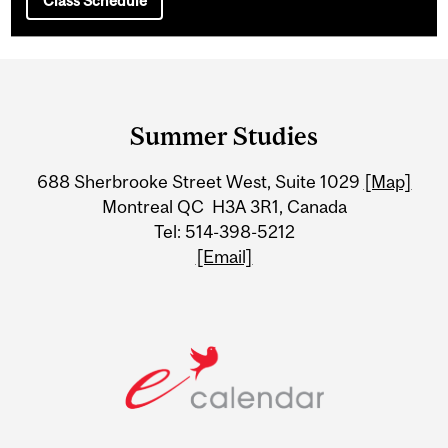
Class Schedule
Department
and
Summer Studies
University
688 Sherbrooke Street West, Suite 1029
[Map]
Information
Montreal QC H3A 3R1, Canada
Tel: 514-398-5212
[Email]