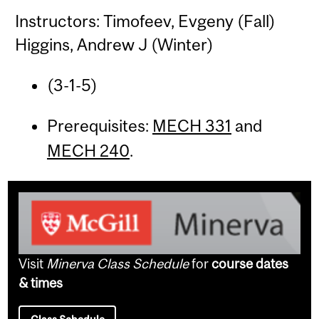
Instructors: Timofeev, Evgeny (Fall)
Higgins, Andrew J (Winter)
(3-1-5)
Prerequisites:
MECH 331
and
MECH 240
.
Visit
Minerva Class Schedule
for
course dates
& times