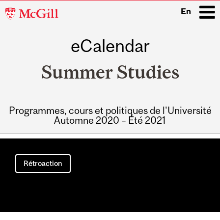
McGill
En
University
eCalendar
i
Summer Studies
Programmes, cours et politiques de l'Université
Automne 2020 – Été 2021
Main
navigation
Rétroaction