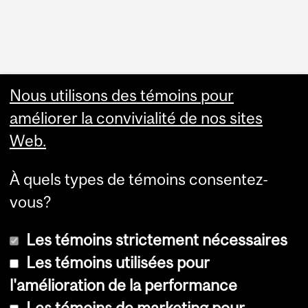
Faculty Links
Nous utilisons des témoins pour
améliorer la convivialité de nos sites
Summer Studies
Web.
website
À quels types de témoins consentez-
Contact
vous?
Les témoins strictement nécessaires
Les témoins utilisées pour
l'amélioration de la performance
© Université McGill, 2026
Les témoins de marketing pour