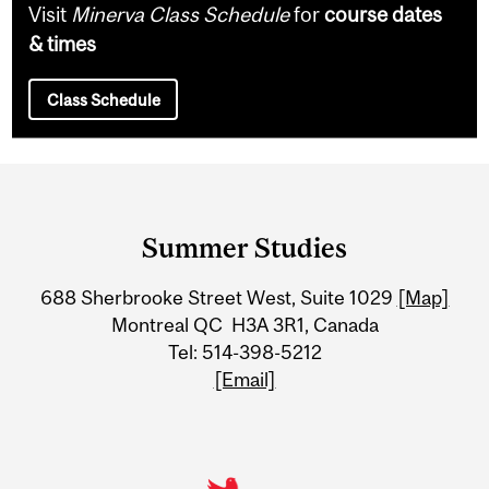
Visit
Minerva Class Schedule
for
course dates
& times
Class Schedule
Department
and
Summer Studies
University
688 Sherbrooke Street West, Suite 1029
[Map]
Information
Montreal QC H3A 3R1, Canada
Tel: 514-398-5212
[Email]