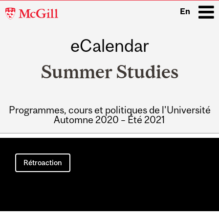
McGill
En
University
eCalendar
i
Summer Studies
Programmes, cours et politiques de l'Université
Automne 2020 – Été 2021
Main
navigation
Rétroaction