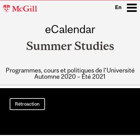
McGill
En
University
eCalendar
i
Summer Studies
Programmes, cours et politiques de l'Université
Automne 2020 – Été 2021
Main
navigation
Rétroaction