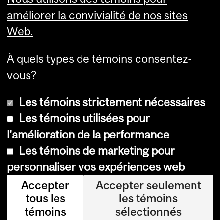
améliorer la convivialité de nos sites
Summer Studies
Web.
website
À quels types de témoins consentez-
Contact
vous?
Les témoins strictement nécessaires
Les témoins utilisées pour
l'amélioration de la performance
© Université McGill, 2026
Les témoins de marketing pour
Accessibilité
personnaliser vos expériences web
Avis sur les témoins
Accepter
Accepter seulement
tous les
les témoins
Paramètres des témoins
témoins
sélectionnés
Se connecter