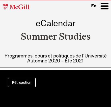
McGill
En
University
eCalendar
i
Summer Studies
Programmes, cours et politiques de l'Université
Automne 2020 – Été 2021
Main
navigation
Rétroaction