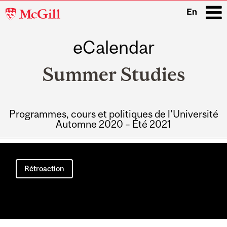
McGill
En
University
eCalendar
i
Summer Studies
Programmes, cours et politiques de l'Université
Automne 2020 – Été 2021
Main
navigation
Rétroaction