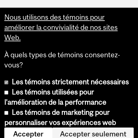
Faculty Links
Nous utilisons des témoins pour
améliorer la convivialité de nos sites
Summer Studies
Web.
website
À quels types de témoins consentez-
Contact
vous?
Les témoins strictement nécessaires
Les témoins utilisées pour
l'amélioration de la performance
© Université McGill, 2026
Les témoins de marketing pour
Accessibilité
personnaliser vos expériences web
Avis sur les témoins
Accepter
Accepter seulement