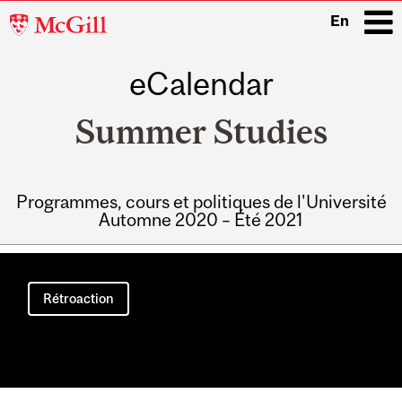
McGill
En
University
eCalendar
i
Summer Studies
Programmes, cours et politiques de l'Université
Automne 2020 – Été 2021
Main
navigation
Rétroaction