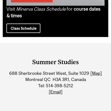
Visit
Minerva Class Schedule
for
course dates
& times
Class Schedule
Department
and
Summer Studies
University
688 Sherbrooke Street West, Suite 1029
[Map]
Information
Montreal QC H3A 3R1, Canada
Tel: 514-398-5212
[Email]