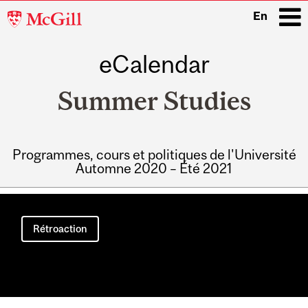
McGill
En
University
eCalendar
i
Summer Studies
Programmes, cours et politiques de l'Université
Automne 2020 – Été 2021
Main
navigation
Rétroaction