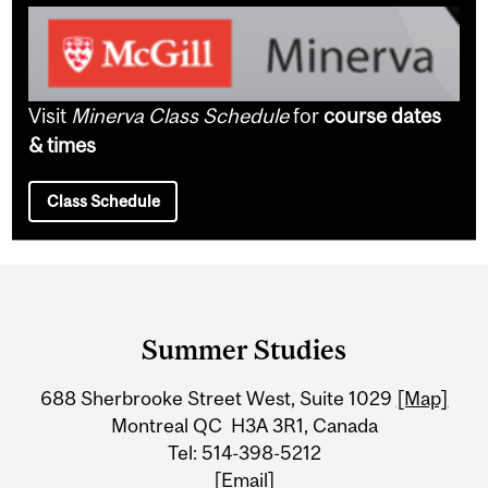
Visit
Minerva Class Schedule
for
course dates
& times
Class Schedule
Department
and
Summer Studies
University
688 Sherbrooke Street West, Suite 1029
[Map]
Information
Montreal QC H3A 3R1, Canada
Tel: 514-398-5212
[Email]