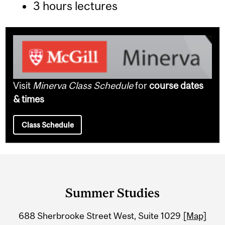
3 hours lectures
Visit
Minerva Class Schedule
for
course dates
& times
Class Schedule
Department
and
Summer Studies
University
688 Sherbrooke Street West, Suite 1029
[Map]
Information