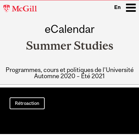
McGill
En
University
eCalendar
i
Summer Studies
Programmes, cours et politiques de l'Université
Automne 2020 – Été 2021
Main
navigation
Rétroaction