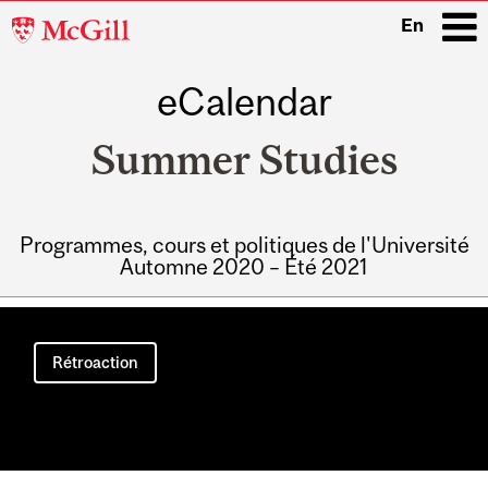
McGill
En
University
eCalendar
i
Summer Studies
Programmes, cours et politiques de l'Université
Automne 2020 – Été 2021
Main
navigation
Rétroaction