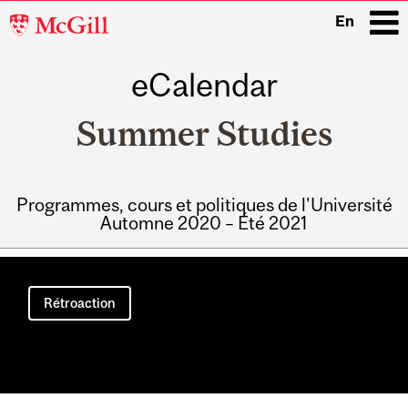
McGill
En
University
eCalendar
i
Summer Studies
Programmes, cours et politiques de l'Université
Automne 2020 – Été 2021
Main
navigation
Rétroaction