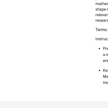
mathema
shape m
releva
resear
Terms:
Instruc
Pr
a 
en
Re
Ma
ins
Department