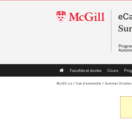
McGill
eCa
University
Su
Program
Automn
Main
Facultés et écoles
Cours
Pro
navigation
McGill.ca
/
Vue d'ensemble
/
Summer Studies