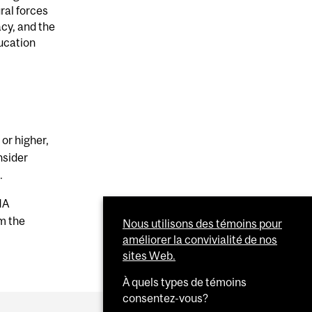
ral forces
cy, and the
ucation
or higher,
nsider
.
MA
m the
Nous utilisons des témoins pour
améliorer la convivialité de nos
sites Web.
À quels types de témoins
consentez-vous?