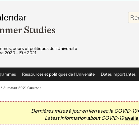
Saisis
lendar
vos
mots-
mmer Studies
clés
mes, cours et politiques de l'Université
e 2020 – Été 2021
grammes
Ressources et politiques de l'Université
Dates importantes
/
Summer 2021 Courses
Dernières mises à jour en lien avec la COVID-19
Latest information about COVID-19
availa