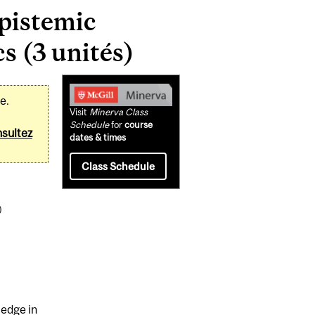
pistemic
s (3 unités)
Related
e.
Content
Visit
Minerva Class
Schedule
for
course
sultez
dates & times
Class Schedule
)
ledge in