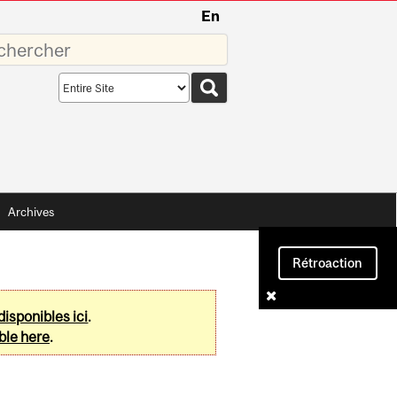
En
sez
Search
scope
Archives
Rétroaction
disponibles ici
.
ble here
.