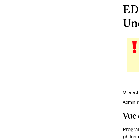
ED
Und
Offered 
Adminis
Vue 
Program
philoso