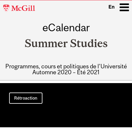
McGill
En
University
eCalendar
i
Summer Studies
Programmes, cours et politiques de l'Université
Automne 2020 – Été 2021
Main
navigation
Rétroaction