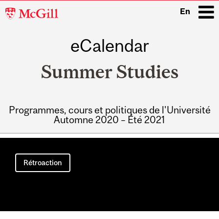
McGill
En
University
eCalendar
i
Summer Studies
Programmes, cours et politiques de l'Université
Automne 2020 – Été 2021
Main
navigation
Rétroaction