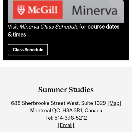
Visit
Minerva Class Schedule
for
course dates
& times
Class Schedule
Department
and
Summer Studies
University
688 Sherbrooke Street West, Suite 1029
[Map]
Information
Montreal QC H3A 3R1, Canada
Tel: 514-398-5212
[Email]