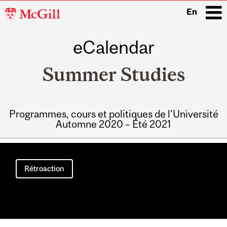
McGill
En
University
eCalendar
i
Summer Studies
Programmes, cours et politiques de l'Université
Automne 2020 – Été 2021
Main
navigation
Rétroaction