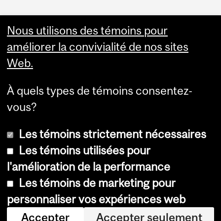
Faculty Links
Nous utilisons des témoins pour
améliorer la convivialité de nos sites
Summer Studies
Web.
website
À quels types de témoins consentez-
Contact
vous?
Les témoins strictement nécessaires
Les témoins utilisées pour
l'amélioration de la performance
© Université McGill, 2026
Les témoins de marketing pour
Accessibilité
personnaliser vos expériences web
Avis sur les témoins
Accepter
Accepter seulement