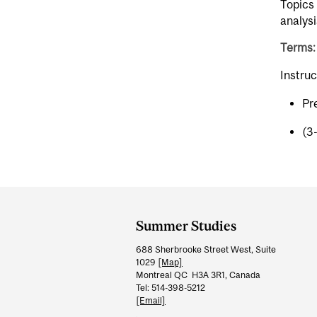
Topics 
analysi
Terms:
Instru
Pr
(3
Department
and
Summer Studies
University
688 Sherbrooke Street West, Suite
Information
1029
[Map]
Montreal QC H3A 3R1, Canada
Tel: 514-398-5212
[Email]