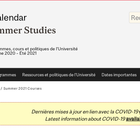
Saisis
lendar
vos
mots-
mmer Studies
clés
mes, cours et politiques de l'Université
e 2020 – Été 2021
grammes
Ressources et politiques de l'Université
Dates importantes
/
Summer 2021 Courses
Dernières mises à jour en lien avec la COVID-19
Latest information about COVID-19
availa