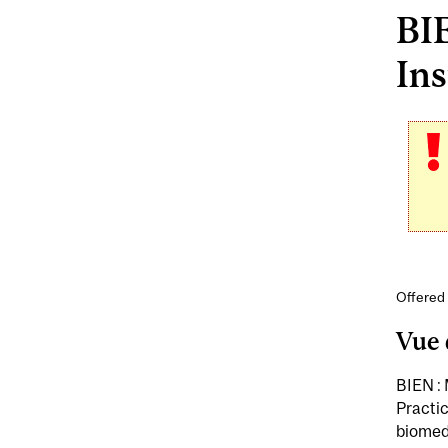
BI
Ins
Offered 
Vue 
BIEN : 
Practic
biomedi