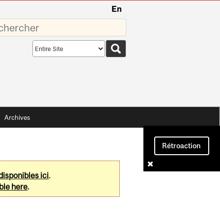
En
sez
Search
scope
Archives
Rétroaction
disponibles ici
.
ble here
.