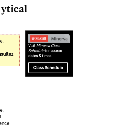
ytical
Related
e.
Content
Visit
Minerva Class
Schedule
for
course
sultez
dates & times
Class Schedule
e.
f
ience.