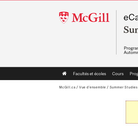
McGill
eCa
University
Su
Program
Automn
Main
Facultés et écoles
Cours
Pro
navigation
McGill.ca
/
Vue d'ensemble
/
Summer Studies