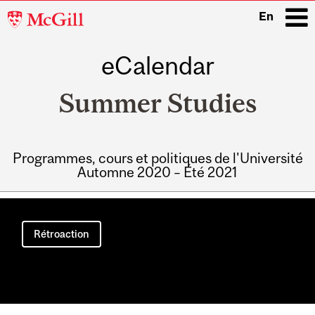
McGill
En
University
eCalendar
i
Summer Studies
Programmes, cours et politiques de l'Université
Automne 2020 – Été 2021
Main
navigation
Rétroaction