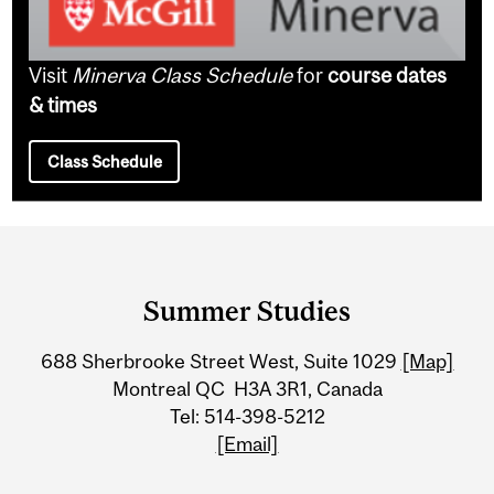
Visit
Minerva Class Schedule
for
course dates
& times
Class Schedule
Department
and
Summer Studies
University
688 Sherbrooke Street West, Suite 1029
[Map]
Information
Montreal QC H3A 3R1, Canada
Tel: 514-398-5212
[Email]