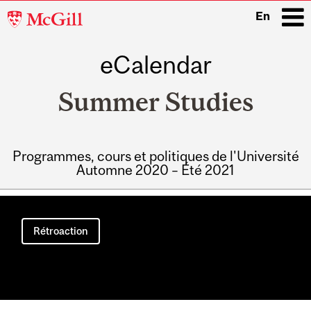
McGill
En
University
eCalendar
i
Summer Studies
Programmes, cours et politiques de l'Université
Automne 2020 – Été 2021
Main
navigation
Rétroaction