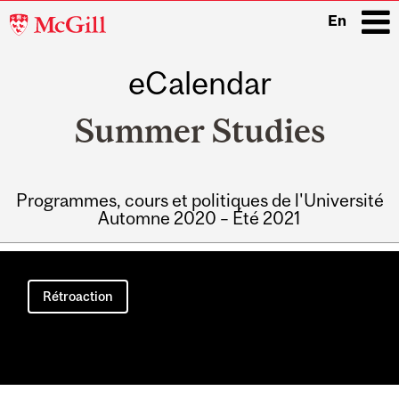
McGill
En
University
eCalendar
i
Summer Studies
Programmes, cours et politiques de l'Université
Automne 2020 – Été 2021
Main
navigation
Rétroaction