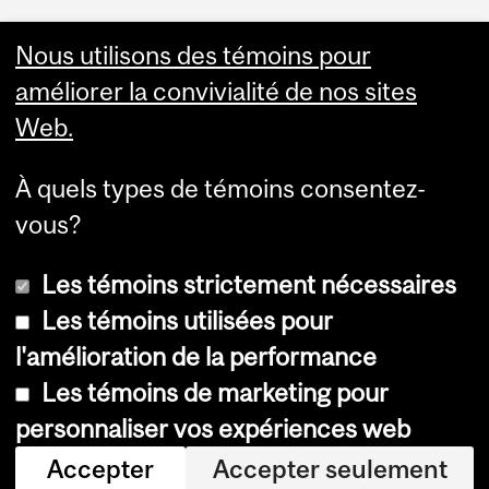
Faculty Links
Nous utilisons des témoins pour
améliorer la convivialité de nos sites
Summer Studies
Web.
website
À quels types de témoins consentez-
Contact
vous?
Les témoins strictement nécessaires
Les témoins utilisées pour
l'amélioration de la performance
© Université McGill, 2026
Les témoins de marketing pour
Accessibilité
personnaliser vos expériences web
Avis sur les témoins
Accepter
Accepter seulement