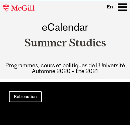
McGill
En
University
eCalendar
i
Summer Studies
Programmes, cours et politiques de l'Université
Automne 2020 – Été 2021
Main
navigation
Rétroaction