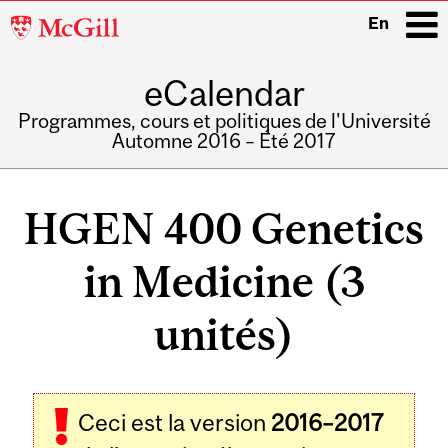
McGill
En
University
eCalendar
i
Programmes, cours et politiques de l'Université
Automne 2016 – Été 2017
Main
navigation
HGEN 400 Genetics
in Medicine (3
unités)
Ceci est la version
2016–2017