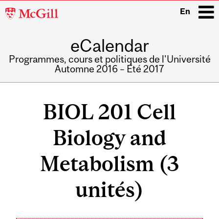
McGill
En
University
eCalendar
i
Programmes, cours et politiques de l'Université
Automne 2016 – Été 2017
Main
navigation
BIOL 201 Cell
Biology and
Metabolism (3
unités)