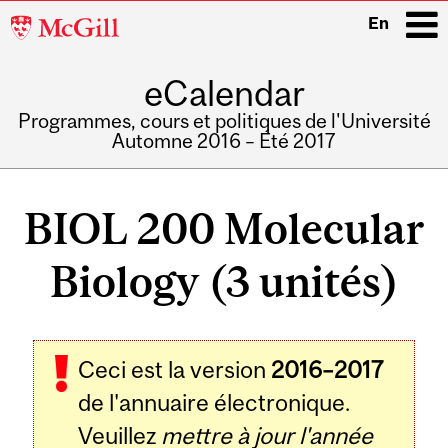
McGill
En
University
eCalendar
i
Programmes, cours et politiques de l'Université
Automne 2016 – Été 2017
Main
navigation
BIOL 200 Molecular
Biology (3 unités)
Ceci est la version
2016–2017
de l'annuaire électronique.
Veuillez
mettre à jour l'année