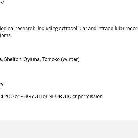
es
)
logical research, including extracellular and intracellular recor
blems.
ks, Shelton; Oyama, Tomoko (Winter)
ry
I 200
or
PHGY 311
or
NEUR 310
or permission