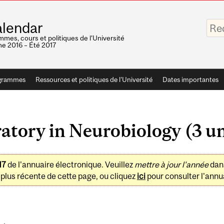
Saisis
lendar
vos
mots-
mes, cours et politiques de l'Université
clés
e 2016 – Été 2017
grammes
Ressources et politiques de l'Université
Dates importantes
tory in Neurobiology (3 un
17
de l'annuaire électronique. Veuillez
mettre à jour l'année
dan
plus récente de cette page, ou cliquez
ici
pour consulter l'annua