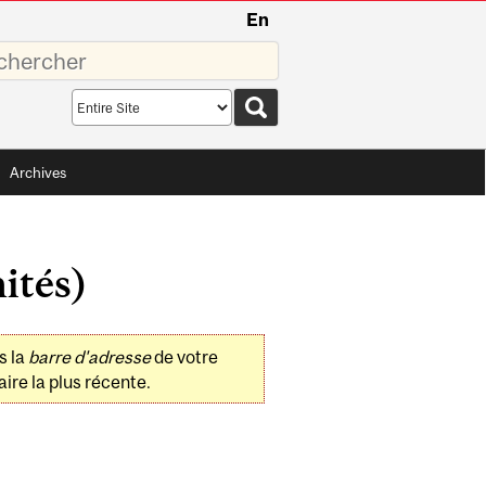
En
sez
Search
scope
Archives
ités)
s la
barre d'adresse
de votre
ire la plus récente.