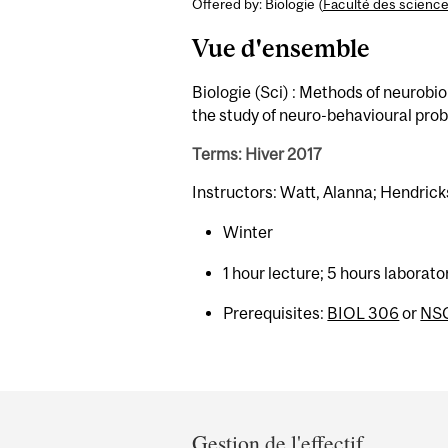
Offered by: Biologie (
Faculté des scienc
Vue d'ensemble
Biologie (Sci) : Methods of neurobio
the study of neuro-behavioural pro
Terms: Hiver 2017
Instructors: Watt, Alanna; Hendric
Winter
1 hour lecture; 5 hours laborato
Prerequisites:
BIOL 306
or
NSC
Department
and
Gestion de l'effectif