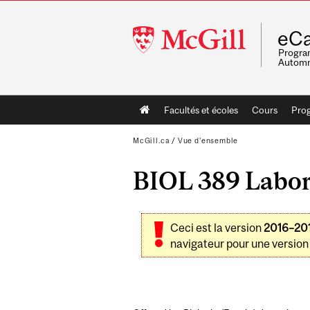
McGill
eCa
University
Program
Automn
Main
Facultés et écoles
Cours
Pro
navigation
McGill.ca
/
Vue d'ensemble
BIOL 389 Labora
Ceci est la version
2016–20
navigateur pour une version 