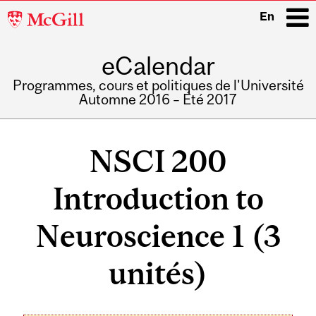
McGill
En
University
eCalendar
i
Programmes, cours et politiques de l'Université
Automne 2016 – Été 2017
Main
navigation
NSCI 200
Introduction to
Neuroscience 1 (3
unités)