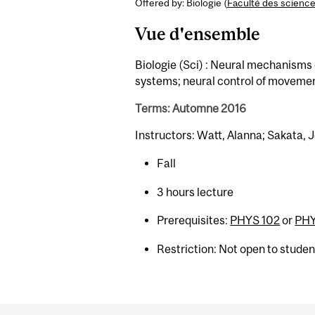
Offered by: Biologie (
Faculté des scienc
Vue d'ensemble
Biologie (Sci) : Neural mechanisms 
systems; neural control of movemen
Terms: Automne 2016
Instructors: Watt, Alanna; Sakata, J
Fall
3 hours lecture
Prerequisites:
PHYS 102
or
PHY
Restriction: Not open to stude