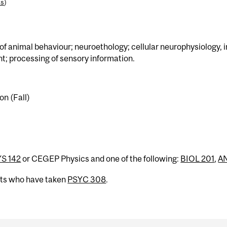
es
)
of animal behaviour; neuroethology; cellular neurophysiology, 
t; processing of sensory information.
on (Fall)
S 142
or CEGEP Physics and one of the following:
BIOL 201
,
AN
nts who have taken
PSYC 308
.