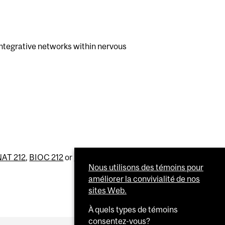
integrative networks within nervous
AT 212
,
BIOC 212
or
NSCI 200
Nous utilisons des témoins pour
améliorer la convivialité de nos
sites Web.
À quels types de témoins
consentez-vous?