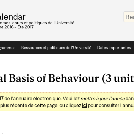
Saisis
lendar
vos
mots-
mes, cours et politiques de l'Université
clés
e 2016 – Été 2017
grammes
Ressources et politiques de l'Université
Dates importantes
 Basis of Behaviour (3 unit
17
de l'annuaire électronique. Veuillez
mettre à jour l'année
dan
plus récente de cette page, ou cliquez
ici
pour consulter l'annua