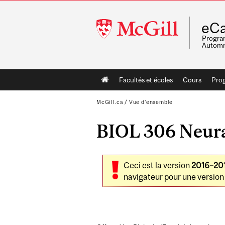
McGill
eCa
University
Program
Automn
Main
Facultés et écoles
Cours
Pro
navigation
McGill.ca
/
Vue d'ensemble
BIOL 306 Neural
Ceci est la version
2016–20
navigateur pour une version 