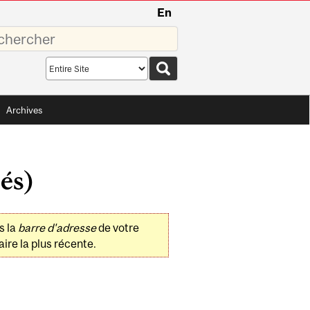
En
sez
Search
scope
Archives
és)
s la
barre d'adresse
de votre
ire la plus récente.