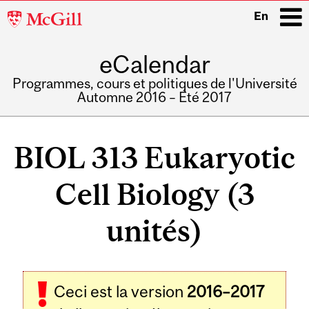
McGill
En
University
eCalendar
i
Programmes, cours et politiques de l'Université
Automne 2016 – Été 2017
Main
navigation
BIOL 313 Eukaryotic
Cell Biology (3
unités)
Ceci est la version
2016–2017