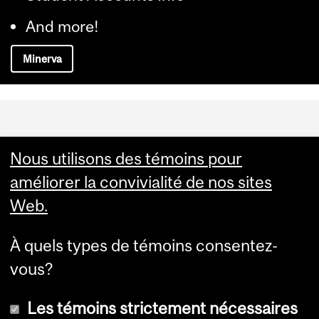
And more!
Minerva
Department
and
Gestion de l'effectif étudiant
Nous utilisons des témoins pour
University
améliorer la convivialité de nos sites
3415, rue McTavish, Pavillon McLennan de la
Information
Web.
Bibliothèque
Montréal (Québec) H3A 0C8
À quels types de témoins consentez-
vous?
Les témoins strictement nécessaires