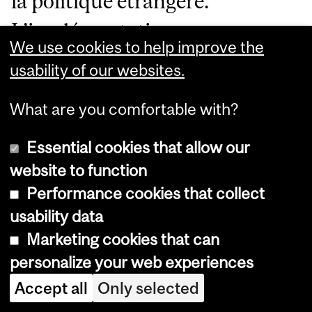
la politique étrangère.
L’implémentation
We use cookies to help improve the
d’orientations féministes en
usability of our websites.
politique étrangère vient mettre
What are you comfortable with?
la lumière sur des inégalités
persistantes entre hommes et
Essential cookies that allow our
website to function
femmes à l’internationale et
Performance cookies that collect
permet de recentrer le discours
usability data
sur cet enjeu de taille. La
Marketing cookies that can
personalize your web experiences
politique étrangère de la Suède
Accept all
Only selected
a depuis longtemps été perçue