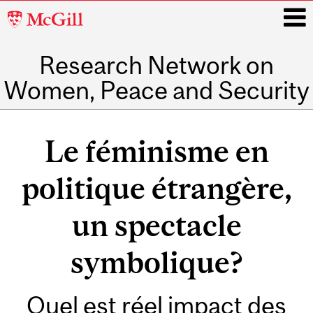
McGill
University
Research Network on
i
Women, Peace and Security
Main
navigation
Le féminisme en
politique étrangère,
un spectacle
symbolique?
Quel est réel impact des