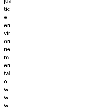
jus
tic
e
en
vir
on
ne
m
en
tal
e :
w
w
w.