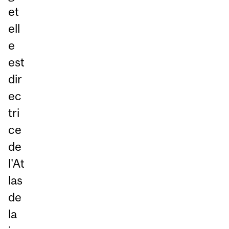
et
ell
e
est
dir
ec
tri
ce
de
l'At
las
de
la