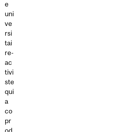
e
uni
ve
rsi
tai
re-
ac
tivi
ste
qui
a
co
pr
od