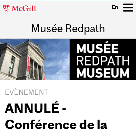
McGill
En
University
Musée Redpath
i
Main
navigation
ÉVÈNEMENT
ANNULÉ -
Conférence de la