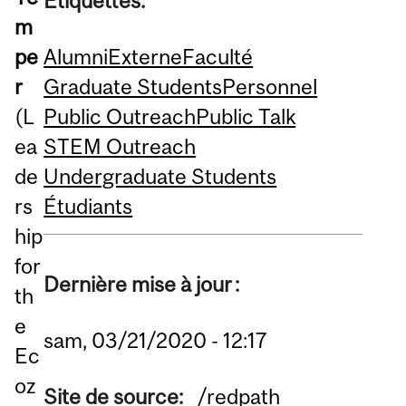
Étiquettes:
m
Alumni
Externe
Faculté
pe
Graduate Students
Personnel
r
Public Outreach
Public Talk
(L
STEM Outreach
ea
Undergraduate Students
de
Étudiants
rs
hip
for
Dernière mise à jour :
th
e
sam, 03/21/2020 - 12:17
Ec
oz
Site de source:
/redpath