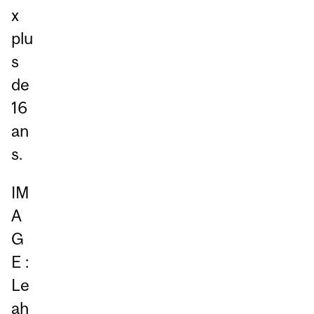
x
plu
s
de
16
an
s.
IM
A
G
E :
Le
ah