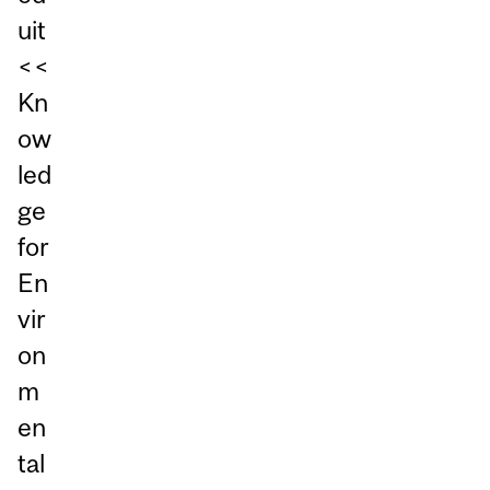
uit
<<
Kn
ow
led
ge
for
En
vir
on
m
en
tal