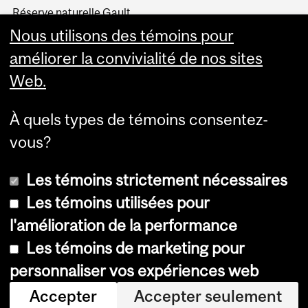
Réserve naturelle Gault
Collections historiques de
Nous utilisons des témoins pour
l'Université McGill
améliorer la convivialité de nos sites
Web.
À quels types de témoins consentez-
vous?
Les témoins strictement nécessaires
Les témoins utilisées pour
l'amélioration de la performance
© Université McGill, 2026
Les témoins de marketing pour
Accessibilité
personnaliser vos expériences web
Avis sur les témoins
Accepter
Accepter seulement