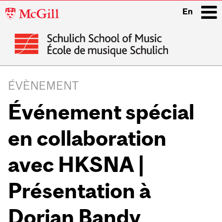
McGill
En
University
i
Main
navigation
ÉVÈNEMENT
Événement spécial
en collaboration
avec HKSNA |
Présentation à
Dorian Bandy