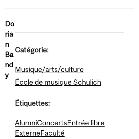
Do
ria
n
Catégorie:
Ba
nd
Musique/arts/culture
y
École de musique Schulich
Étiquettes:
Alumni
Concerts
Entrée libre
Externe
Faculté