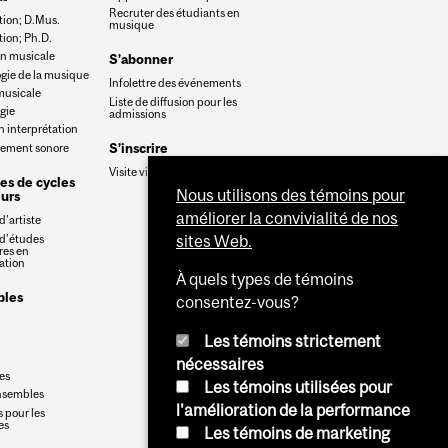
Recruter des étudiants en
ion; D.Mus.
musique
ion; Ph.D.
n musicale
S’abonner
gie de la musique
Infolettre des événements
musicale
Liste de diffusion pour les
gie
admissions
n interprétation
S’inscrire
rement sonore
Visite virtuelle
es de cycles
Nous utilisons des témoins pour
urs
améliorer la convivialité de nos
’artiste
d'études
sites Web.
res en
ation
À quels types de témoins
les
consentez-vous?
Les témoins strictement
nécessaires
es
Les témoins utilisées pour
nsembles
l'amélioration de la performance
 pour les
es
Les témoins de marketing