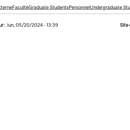
xterne
Faculté
Graduate Students
Personnel
Undergraduate St
r :
lun, 05/20/2024 - 13:39
Site