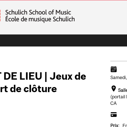
E LIEU | Jeux de
Samedi
rt de clôture
Sall
(portai
CA
Prix:
En