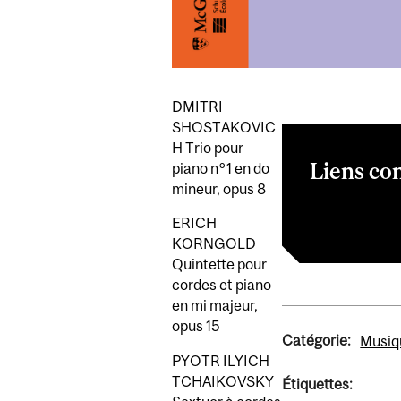
DMITRI
SHOSTAKOVIC
H Trio pour
Liens co
piano n°1 en do
mineur, opus 8
Programme du 
ERICH
KORNGOLD
Quintette pour
cordes et piano
en mi majeur,
opus 15
Catégorie:
Musiq
PYOTR ILYICH
TCHAIKOVSKY
Étiquettes: