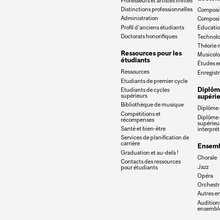
Professeurs et artistes invités
Distinctions professionnelles
Composit
Administration
Composit
Profil d’anciens étudiants
Educatio
Doctorats honorifiques
Technolo
Théorie 
Ressources pour les
Musicolo
étudiants
Études e
Ressources
Enregist
Etudiants de premier cycle
Diplôm
Etudiants de cycles
supérieurs
supérie
Bibliothèque de musique
Diplôme d
Compétitions et
Diplôme 
récompenses
supérieu
Santé et bien-être
interprét
Services de planification de
carrière
Ensemb
Graduation et au-delà !
Chorale
Contacts des ressources
Jazz
pour étudiants
Opéra
Orchestr
Autres e
Auditions
ensembl