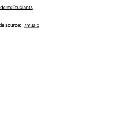
udents
Étudiants
 de source:
/music