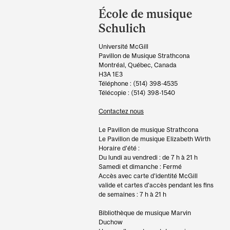
and
École de musique
University
Schulich
Information
Université McGill
Pavillon de Musique Strathcona
Montréal, Québec, Canada
H3A 1E3
Téléphone : (514) 398-4535
Télécopie : (514) 398-1540
Contactez nous
Le Pavillon de musique Strathcona
Le Pavillon de musique Elizabeth Wirth
Horaire d'été :
Du lundi au vendredi : de 7 h à 21 h
Samedi et dimanche : Fermé
Accès avec carte d'identité McGill
valide et cartes d'accès pendant les fins
de semaines : 7 h à 21 h
Bibliothèque de musique Marvin
Duchow