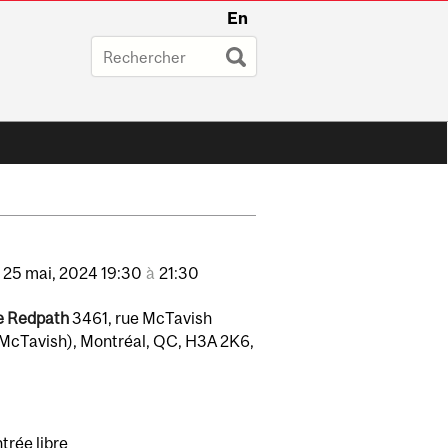
En
,
25
mai,
2024
19:30
à
21:30
e Redpath
3461, rue McTavish
l McTavish), Montréal, QC, H3A 2K6,
trée libre