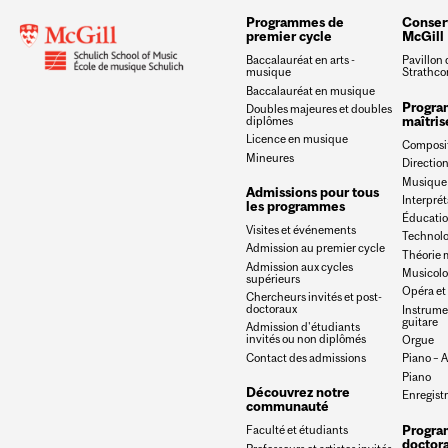
Programmes de
Conser
premier cycle
McGill
Baccalauréat en arts -
Pavillon
musique
Strathco
Baccalauréat en musique
Progra
Doubles majeures et doubles
maîtris
diplômes
Licence en musique
Composi
Mineures
Directio
Musique
Admissions pour tous
Interprét
les programmes
Éducatio
Visites et événements
Technolo
Admission au premier cycle
Théorie 
Admission aux cycles
Musicolo
supérieurs
Opéra et
Chercheurs invités et post-
doctoraux
Instrumen
guitare
Admission d'étudiants
invités ou non diplômés
Orgue
Contact des admissions
Piano –
Piano
Découvrez notre
Enregist
communauté
Progra
Faculté et étudiants
doctora