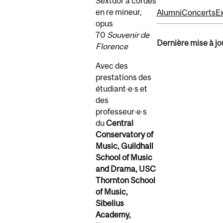
Sextuor à cordes
en re mineur,
Alumni
Concerts
E
opus
70
Souvenir de
Dernière mise à jou
Florence
Avec des
prestations des
étudiant·e·s et
des
professeur·e·s
du
Central
Conservatory of
Music, Guildhall
School of Music
and Drama, USC
Thornton School
of Music,
Sibelius
Academy,