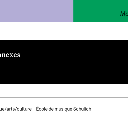
nnexes
festival
ue/arts/culture
École de musique Schulich