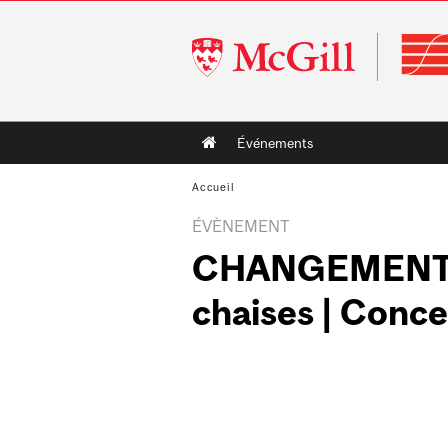
McGill
University
Main
Événements
navigation
Accueil
ÉVÈNEMENT
CHANGEMENT D
chaises | Conce