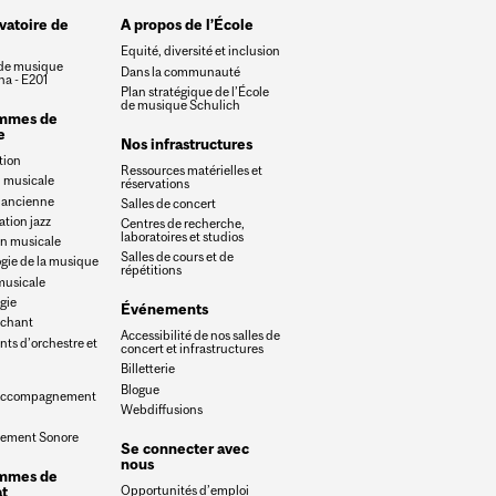
vatoire de
A propos de l’École
Equité, diversité et inclusion
 de musique
Dans la communauté
na - E201
Plan stratégique de l’École
de musique Schulich
mmes de
e
Nos infrastructures
tion
Ressources matérielles et
n musicale
réservations
 ancienne
Salles de concert
ation jazz
Centres de recherche,
laboratoires et studios
n musicale
Salles de cours et de
gie de la musique
répétitions
musicale
gie
Événements
 chant
Accessibilité de nos salles de
ts d’orchestre et
concert et infrastructures
Billetterie
Blogue
 Accompagnement
Webdiffusions
rement Sonore
Se connecter avec
nous
mmes de
t
Opportunités d’emploi