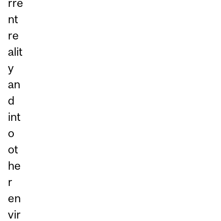
rre
nt
re
alit
y
an
d
int
o
ot
he
r
en
vir