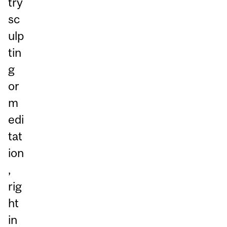
try
sc
ulp
tin
g
or
m
edi
tat
ion
,
rig
ht
in