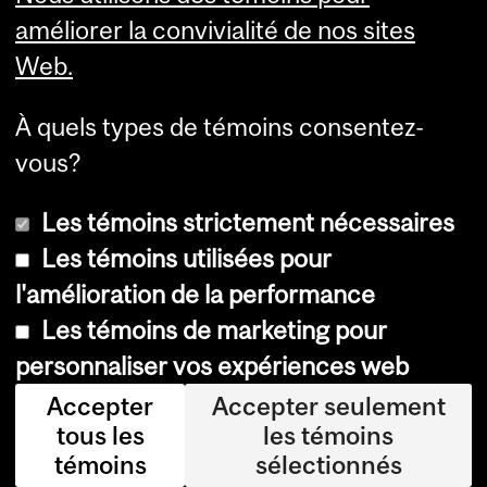
Department
améliorer la convivialité de nos sites
Web.
and
University
À quels types de témoins consentez-
Information
vous?
Les témoins strictement nécessaires
Les témoins utilisées pour
l'amélioration de la performance
Copyright © 2026 McGill University
Les témoins de marketing pour
Accessibilité
personnaliser vos expériences web
Avis sur les témoins
Accepter
Accepter seulement
tous les
les témoins
Paramètres des témoins
témoins
sélectionnés
Log in