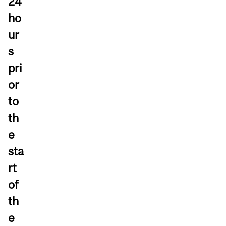
24
ho
ur
s
pri
or
to
th
e
sta
rt
of
th
e