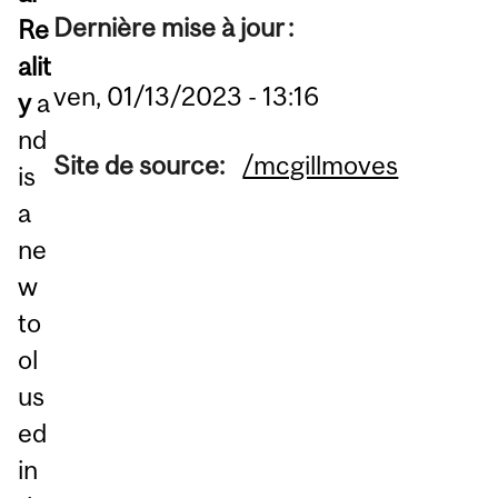
Dernière mise à jour :
Re
alit
ven, 01/13/2023 - 13:16
y
a
nd
Site de source:
/mcgillmoves
is
a
ne
w
to
ol
us
ed
in