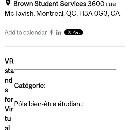
Brown Student Services
3600 rue
McTavish, Montreal, QC, H3A 0G3, CA
Add to calendar
VR
sta
nd
Catégorie:
s
for
Pôle bien-être étudiant
Vir
tu
al