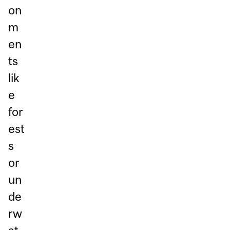
on
m
en
ts
lik
e
for
est
s
or
un
de
rw