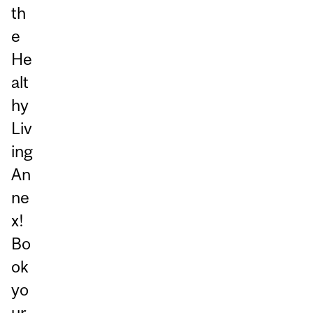
th
e
He
alt
hy
Liv
ing
An
ne
x!
Bo
ok
yo
ur