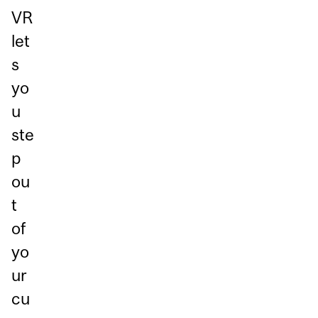
VR
let
s
yo
u
ste
p
ou
t
of
yo
ur
cu