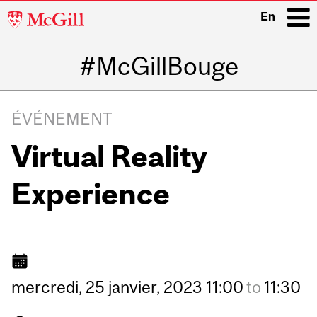
McGill
En
University
#McGillBouge
i
Main
navigation
ÉVÉNEMENT
Virtual Reality
Experience
mercredi,
25
janvier,
2023
11:00
to
11:30