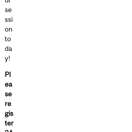
se
ssi
on
to
da
y!
Pl
ea
se
re
gis
ter