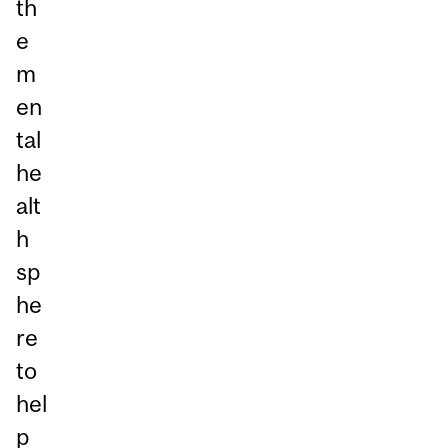
th
e
m
en
tal
he
alt
h
sp
he
re
to
hel
p