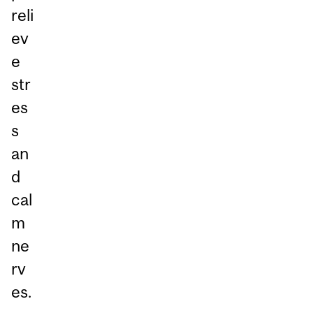
reli
ev
e
str
es
s
an
d
cal
m
ne
rv
es.