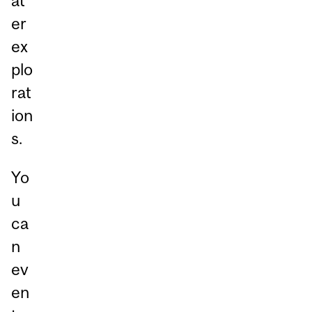
at
er
ex
plo
rat
ion
s.
Yo
u
ca
n
ev
en