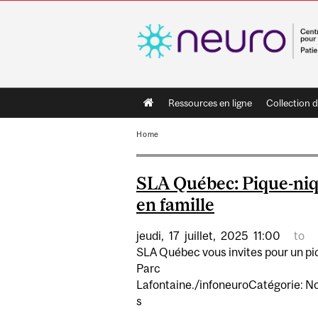
Main
Ressources en ligne
Collection d
navigation
Home
SLA Québec: Pique-ni
en famille
jeudi,
17
juillet,
2025
11:00
to
SLA Québec vous invites pour un pi
Parc
Lafontaine./infoneuroCatégorie: N
s