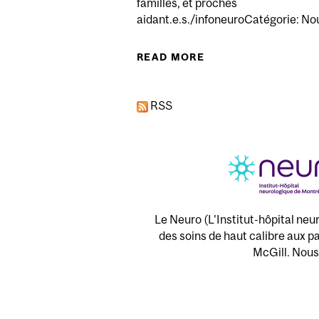
familles, et proches
aidant.e.s./infoneuroCatégorie: No
READ MORE
ABOUT GROUPE DE 
RSS
Le Neuro (L'Institut-hôpital neu
des soins de haut calibre aux pa
McGill. Nous 