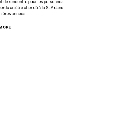
 de rencontre pour les personnes
erdu un être cher dû à la SLA dans
nières années....
SLA
 MORE
ABOUT GROUPE DE SOUTIEN – POUR LES
PERSONNES / FAMILLES ENDEUILLÉES