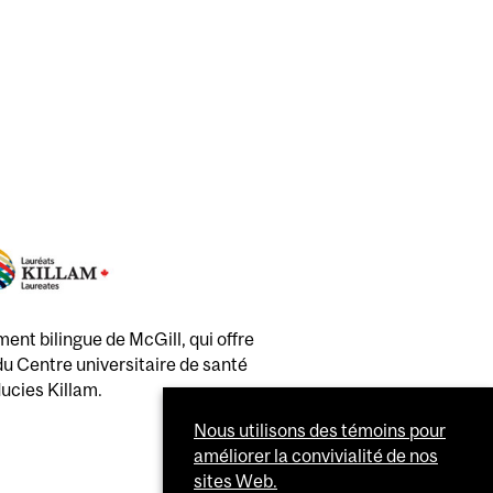
R TOUTES LES PERSONNES ATTEINTES
ES ET LEURS PROCHES AIDANTS
ent bilingue de McGill, qui offre
 du Centre universitaire de santé
ducies Killam.
Nous utilisons des témoins pour
améliorer la convivialité de nos
sites Web.