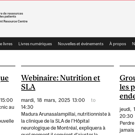
e livres
Livres numériques
Nouvelles et événements
À propos
N
que
Webinaire: Nutrition et
Grou
SLA
les 
ende
15:00
mardi,
18
mars,
2025
13:00
to
cnic au
14:30
jeudi,
Madura Arunasalampillai, nutritionniste à
20:30
ouvelle
la clinique de la SLA de l’Hôpital
Perdre 
neurologique de Montréal, expliquera à
jamais 
quel moment il convient d’ajuster la