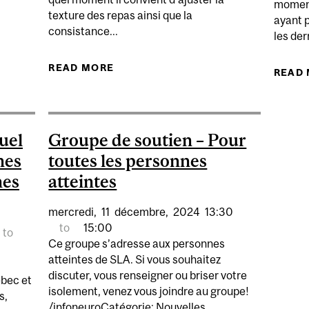
moment
texture des repas ainsi que la
ayant p
 PIQUE-NIQUE EN FAMILLE
consistance...
les der
READ MORE
ABOUT WEBINAIRE: NUTRITION ET 
READ
uel
Groupe de soutien – Pour
nes
toutes les personnes
hes
atteintes
mercredi,
11
décembre,
2024
13:30
to
15:00
to
Ce groupe s’adresse aux personnes
atteintes de SLA. Si vous souhaitez
discuter, vous renseigner ou briser votre
ébec et
isolement, venez vous joindre au groupe!
s,
/infoneuroCatégorie: Nouvelles