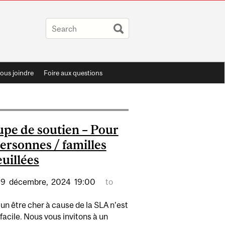
ous joindre
Foire aux questions
pe de soutien – Pour
personnes / familles
uillées
19
décembre,
2024
19:00
to
un être cher à cause de la SLA n’est
facile. Nous vous invitons à un