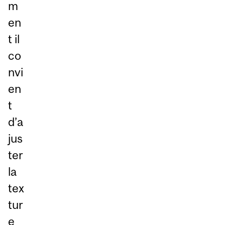
m
en
t il
co
nvi
en
t
d’a
jus
ter
la
tex
tur
e