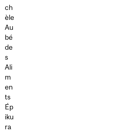
ch
èle
Au
bé
de
s
Ali
m
en
ts
Ép
iku
ra