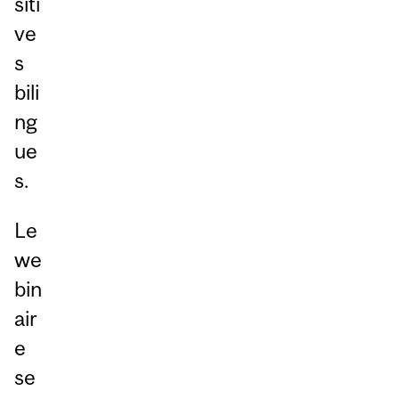
siti
ve
s
bili
ng
ue
s.
Le
we
bin
air
e
se