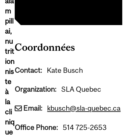
ala
m
pill
ai,
nu
Coordonnées
trit
ion
Contact:
Kate Busch
nis
te
Organization:
SLA Quebec
à
la
Email:
kbusch@sla-quebec.ca
cli
niq
Office Phone:
514 725-2653
ue