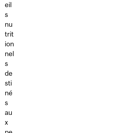
eil
s
nu
trit
ion
nel
s
de
sti
né
s
au
x
pe