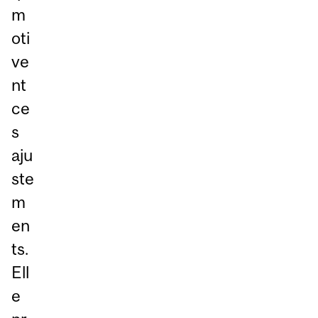
m
oti
ve
nt
ce
s
aju
ste
m
en
ts.
Ell
e