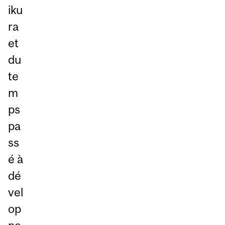
iku
ra
et
du
te
m
ps
pa
ss
é à
dé
vel
op