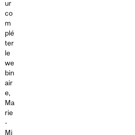
ur
co
m
plé
ter
le
we
bin
air
e,
Ma
rie
-
Mi