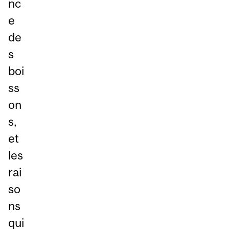
nc
e
de
s
boi
ss
on
s,
et
les
rai
so
ns
qui