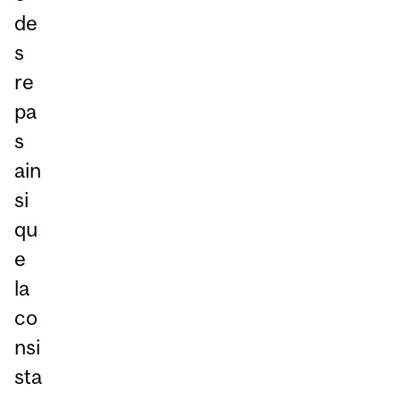
de
s
re
pa
s
ain
si
qu
e
la
co
nsi
sta