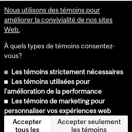
and
Nous utilisons des témoins pour
L'Institut-hôpital neurologique de Montréal 3801 rue
améliorer la convivialité de nos sites
University
Université, salle 354 Mon­tréal, Qué­bec H3A 2B4
infoneuro@muhc.mcgill.ca (514) 398‑5358
Web.
Information
À quels types de témoins consentez-
vous?
Les témoins strictement nécessaires
Inscrivez-vous à l'infolettre du Neuro
Les témoins utilisées pour
l'amélioration de la performance
Les témoins de marketing pour
Accessibilité
personnaliser vos expériences web
Avis sur les témoins
Accepter
Accepter seulement
tous les
les témoins
Paramètres des témoins