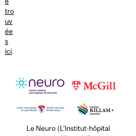
e
tro
uv
ée
s
ici
.
Le Neuro (L'Institut-hôpital