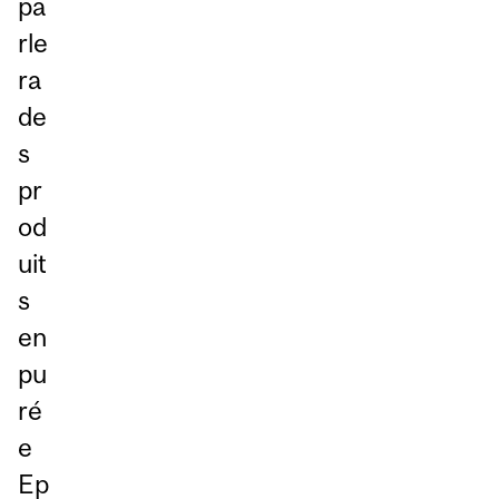
pa
rle
ra
de
s
pr
od
uit
s
en
pu
ré
e
Ep