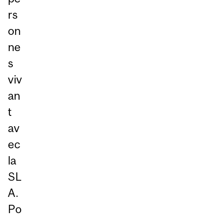
rs
on
ne
s
viv
an
t
av
ec
la
SL
A.
Po