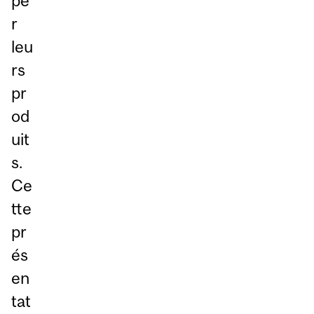
pe
r
leu
rs
pr
od
uit
s.
Ce
tte
pr
és
en
tat