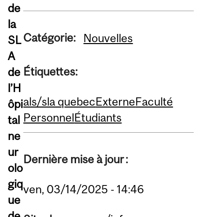
de
la
Catégorie:
Nouvelles
SL
A
Étiquettes:
de
l’H
als/sla quebec
Externe
Faculté
ôpi
Personnel
Étudiants
tal
ne
ur
Dernière mise à jour :
olo
giq
ven, 03/14/2025 - 14:46
ue
de