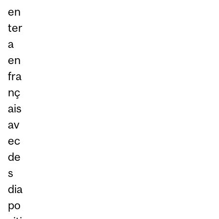
en
ter
a
en
fra
nç
ais
av
ec
de
s
dia
po