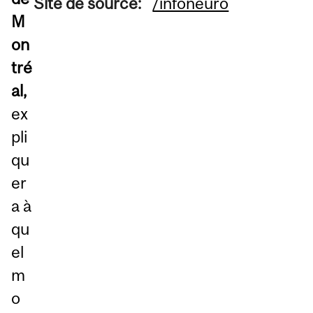
Site de source:
/infoneuro
M
on
tré
al,
ex
pli
qu
er
a à
qu
el
m
o