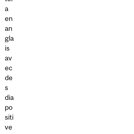
a
en
an
gla
is
av
ec
de
s
dia
po
siti
ve