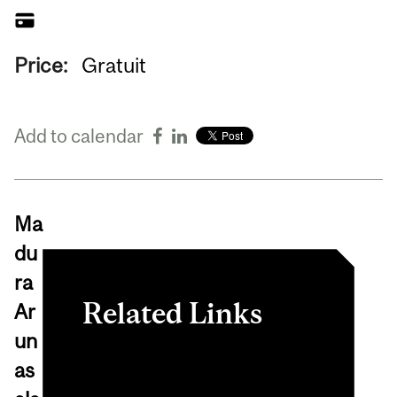
Price:
Gratuit
Add to calendar
Ma
du
ra
Related Links
Ar
un
Pour vous inscrire, cliquez
as
ici