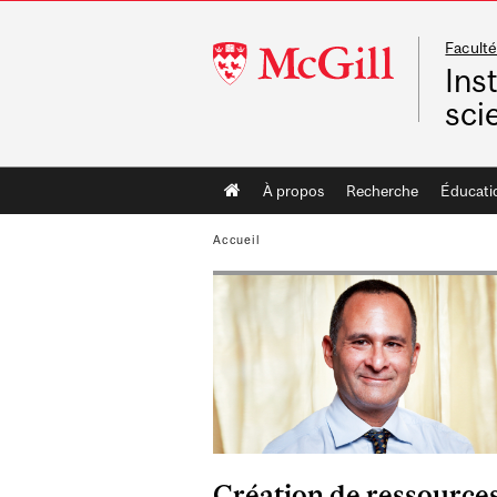
Faculté
McGill
Ins
University
sci
Main
À propos
Recherche
Éducati
navigation
Accueil
Création de ressources