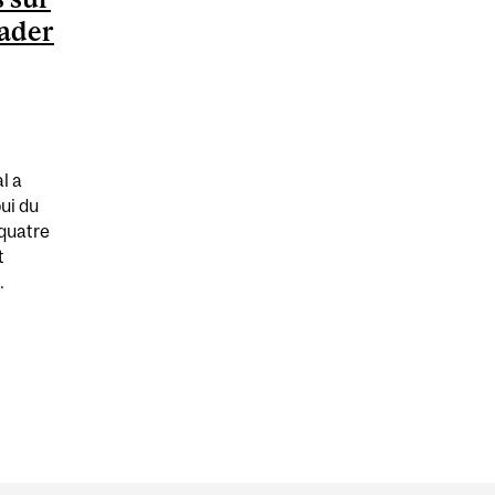
eader
l a
ui du
quatre
t
.
RESSOURCES SUR LE RÔLE CANMEDS DE LEADER : ENTR