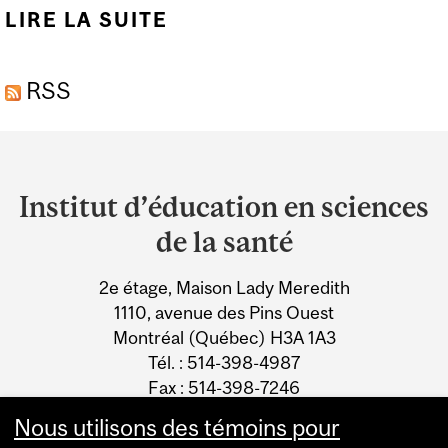
LIRE LA SUITE
DE CRÉATION DE
RESSOURCES SUR LE
RSS
RÔLE CANMEDS DE
LEADER : ENTREVUE
Department
AVEC LE DR SALEEM
and
RAZACK
Institut d’éducation en sciences
University
de la santé
Information
2e étage, Maison Lady Meredith
1110, avenue des Pins Ouest
Montréal (Québec) H3A 1A3
Tél. : 514-398-4987
Fax : 514-398-7246
Courriel
Nous utilisons des témoins pour