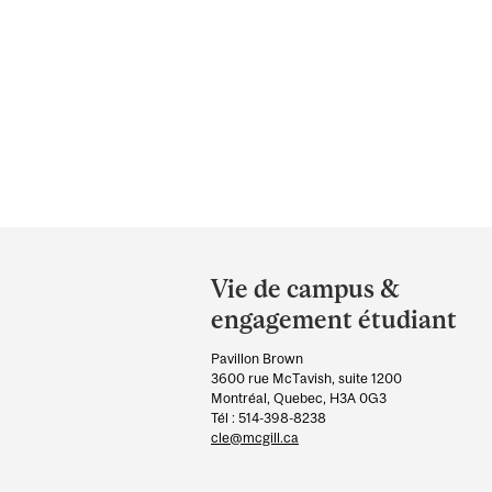
Department
and
Vie de campus &
University
engagement étudiant
Information
Pavillon Brown
3600 rue McTavish, suite 1200
Montréal, Quebec, H3A 0G3
Tél : 514-398-8238
cle@mcgill.ca