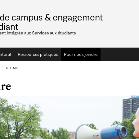
 de campus & engagement
diant
ent intégrée aux
Services aux étudiants
ntorat
Ressources pratiques
Pour nous joindre
 ÉTUDIANT
dre