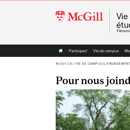
McGill
Vie
University
étu
Fièrem
Main
Participez!
Vie de campus
Me
navigation
McGill.CA
/
VIE DE CAMPUS & ENGAGEMENT
Pour nous join