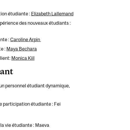
tion étudiante :
Elizabeth Lallemand
xpérience des nouveaux étudiants :
ante :
Caroline Arpin
te :
Maya Bechara
lient:
Monica Kiil
iant
 un personnel étudiant dynamique,
participation étudiante : Fei
la vie étudiante : Maeva