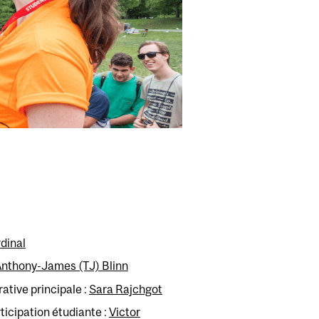
dinal
nthony-James (TJ) Blinn
ative principale :
Sara Rajchgot
ticipation étudiante :
Victor