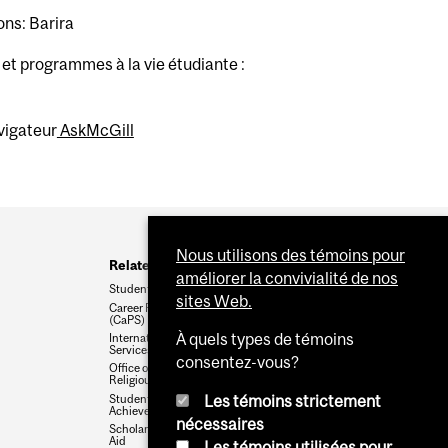
ns: Barira
et programmes à la vie étudiante :
vigateur
AskMcGill
Nous utilisons des témoins pour
Related Sites
améliorer la convivialité de nos
Student Services
sites Web.
Career Planning Service
(CaPS)
À quels types de témoins
International Student
Services
consentez-vous?
Office of Spiritual &
Religious Life (MORSL)
Student Accessibility and
Les témoins strictement
Achievement
nécessaires
Scholarships and Student
Aid
Les témoins utilisées pour