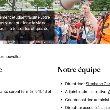
ement étudiant facilite votre
votre adaptation à la vie de
uler à toutes les étapes de
vos nouvelles!
e
Notre équipe
Directrice :
Stéphane Car
nts seront fermés le 11, 18 et
Adjointe administrative:
A
Coordonnatrice administr
Directeur associé à la par