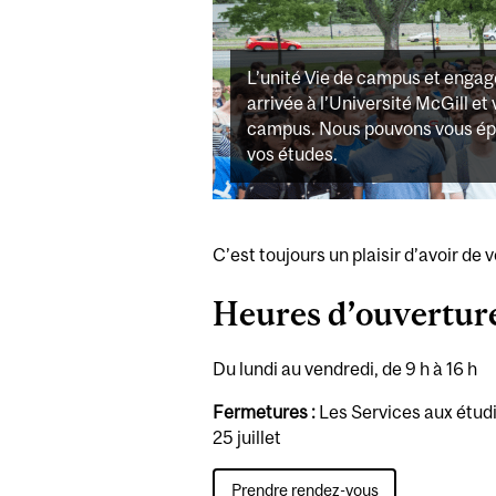
L’unité Vie de campus et engag
arrivée à l’Université McGill et 
campus. Nous pouvons vous épa
vos études.
C’est toujours un plaisir d’avoir de 
Heures d’ouvertur
Du lundi au vendredi, de 9 h à 16 h
Fermetures :
Les Services aux étudia
25 juillet
Prendre rendez-vous