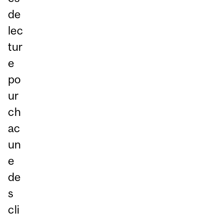
de
lec
tur
e
po
ur
ch
ac
un
e
de
s
cli