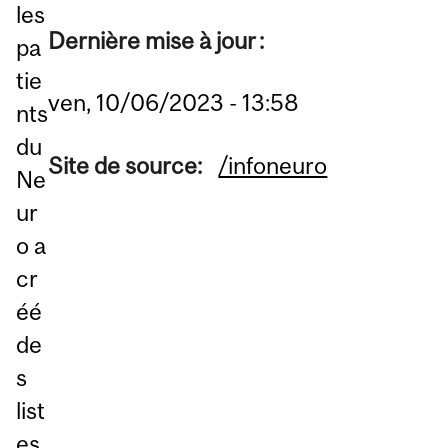
les
Dernière mise à jour :
pa
tie
ven, 10/06/2023 - 13:58
nts
du
Site de source:
/infoneuro
Ne
ur
o a
cr
éé
de
s
list
es