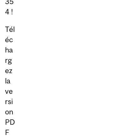
35
4 !
Tél
éc
ha
rg
ez
la
ve
rsi
on
PD
F