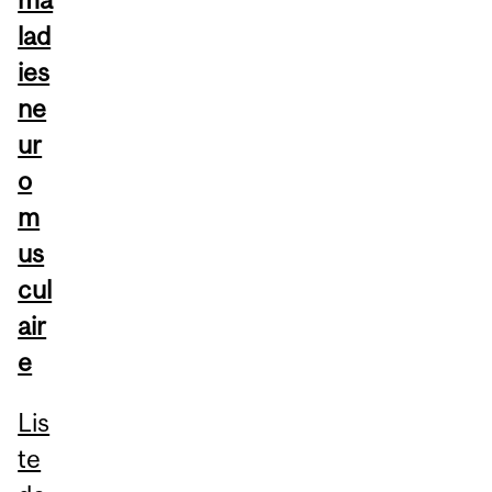
lad
ies
ne
ur
o
m
us
cul
air
e
Lis
te