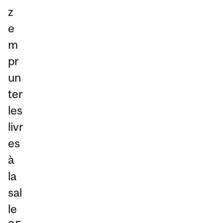
z
e
m
pr
un
ter
les
livr
es
à
la
sal
le