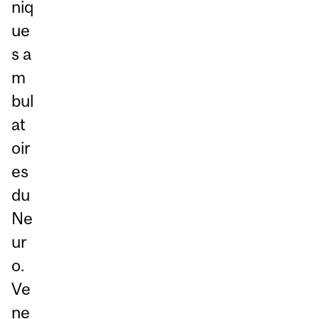
niq
ue
s a
m
bul
at
oir
es
du
Ne
ur
o.
Ve
ne