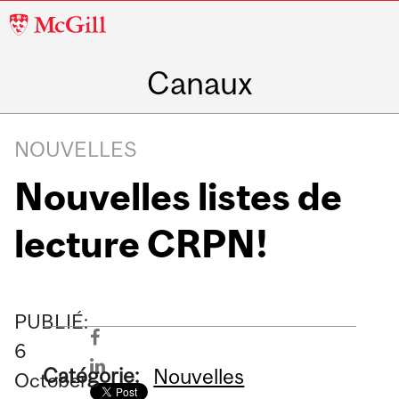
McGill
University
Canaux
NOUVELLES
Nouvelles listes de
lecture CRPN!
PUBLIÉ:
6
Catégorie:
Nouvelles
October