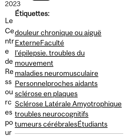
2023
Étiquettes:
Le
Ce
douleur chronique ou aiguë
ntr
Externe
Faculté
e
l’épilepsie. troubles du
de
mouvement
Re
maladies neuromusculaire
ss
Personnel
proches aidants
ou
sclérose en plaques
rc
Sclérose Latérale Amyotrophique
es
troubles neurocognitifs
po
tumeurs cérébrales
Étudiants
ur