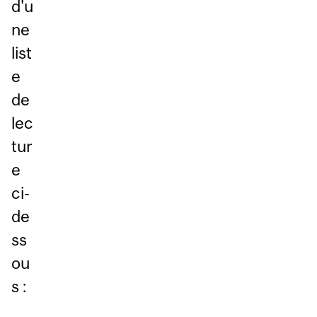
d'u
ne
list
e
de
lec
tur
e
ci-
de
ss
ou
s :