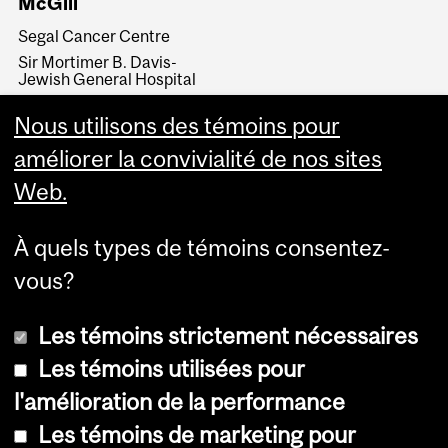
McGill
Segal Cancer Centre
Sir Mortimer B. Davis-
Jewish General Hospital
Lady Davis Institute for
Nous utilisons des témoins pour
Medical Research
McGill Department of
améliorer la convivialité de nos sites
Oncology
Web.
McGill University Health
Centre
McGill Cancer Prevention
À quels types de témoins consentez-
Program
vous?
Les témoins strictement nécessaires
Les témoins utilisées pour
l'amélioration de la performance
© Université McGill, 2026
Les témoins de marketing pour