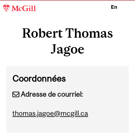
McGill
En
University
Main
navigation
Robert Thomas
Jagoe
Coordonnées
Adresse de courriel:
thomas.jagoe@mcgill.ca