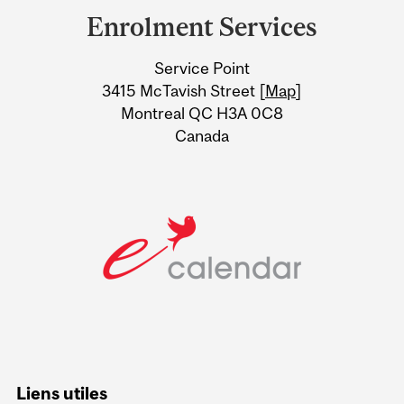
and
Enrolment Services
University
Service Point
Information
3415 McTavish Street [
Map
]
Montreal QC H3A 0C8
Canada
Liens utiles