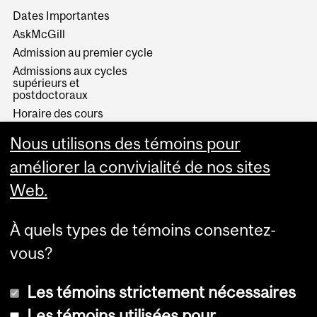
Dates Importantes
AskMcGill
Admission au premier cycle
Admissions aux cycles
supérieurs et
postdoctoraux
Horaire des cours
Visual Schedule Builder
Nous utilisons des témoins pour
Services aux étudiants
améliorer la convivialité de nos sites
Web.
À quels types de témoins consentez-
vous?
Les témoins strictement nécessaires
Les témoins utilisées pour