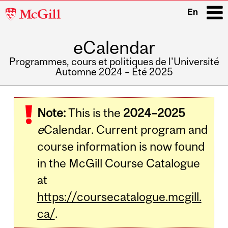
McGill
En
University
eCalendar
i
Programmes, cours et politiques de l'Université
Automne 2024 – Été 2025
Main
navigation
Note:
This is the
2024–2025
e
Calendar. Current program and
course information is now found
in the McGill Course Catalogue
at
https://coursecatalogue.mcgill.
ca/
.