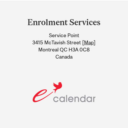
Department
and
Enrolment Services
University
Service Point
Information
3415 McTavish Street [
Map
]
Montreal QC H3A 0C8
Canada