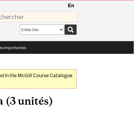
En
sez
Search
scope
es importantes
nd in the McGill Course Catalogue
 (3 unités)