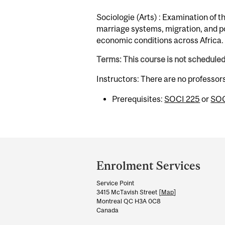
Sociologie (Arts) : Examination of 
marriage systems, migration, and p
economic conditions across Africa.
Terms: This course is not schedule
Instructors: There are no professo
Prerequisites:
SOCI 225
or
SOC
Department
and
Enrolment Services
University
Service Point
Information
3415 McTavish Street [
Map
]
Montreal QC H3A 0C8
Canada