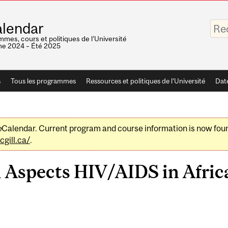
Saisis
lendar
vos
mots-
mes, cours et politiques de l'Université
clés
e 2024 – Été 2025
s
Tous les programmes
Ressources et politiques de l'Université
Dat
e
Calendar. Current program and course information is now fou
gill.ca/
.
 Aspects HIV/AIDS in Africa