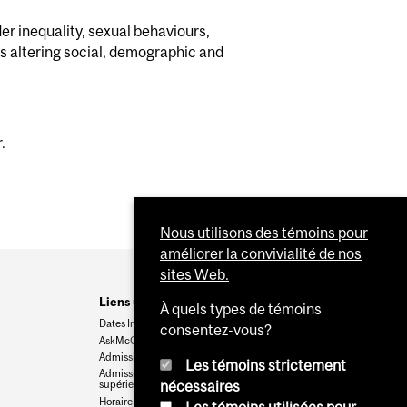
er inequality, sexual behaviours,
s altering social, demographic and
.
Nous utilisons des témoins pour
améliorer la convivialité de nos
sites Web.
Liens utiles
À quels types de témoins
Dates Importantes
consentez-vous?
AskMcGill
Admission au premier cycle
Les témoins strictement
Admissions aux cycles
nécessaires
supérieurs et postdoctoraux
Horaire des cours