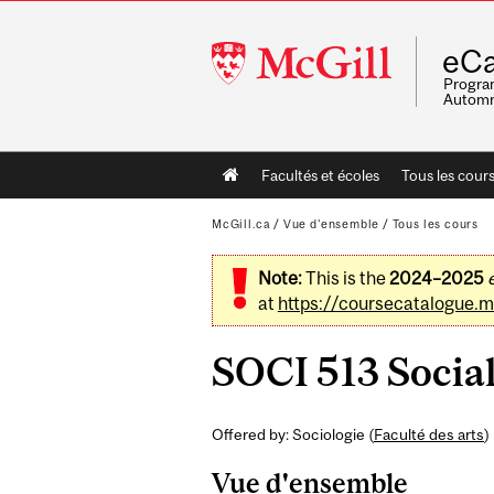
McGill
eCa
University
Program
Automn
Main
Facultés et écoles
Tous les cour
navigation
McGill.ca
/
Vue d'ensemble
/
Tous les cours
Note:
This is the
2024–2025
at
https://coursecatalogue.mc
SOCI 513 Social
Offered by: Sociologie (
Faculté des arts
)
Vue d'ensemble