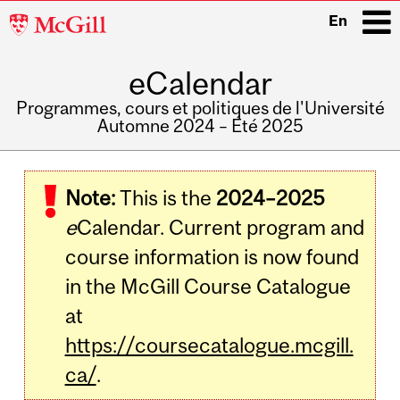
McGill
En
University
eCalendar
i
Programmes, cours et politiques de l'Université
Automne 2024 – Été 2025
Main
navigation
Note:
This is the
2024–2025
e
Calendar. Current program and
course information is now found
in the McGill Course Catalogue
at
https://coursecatalogue.mcgill.
ca/
.