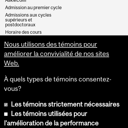
Admission au premier cycle
Admissions aux cycles
supérieurs et
postdoctoraux
Horaire des cours
Visual Schedule Builder
Nous utilisons des témoins pour
Services aux étudiants
améliorer la convivialité de nos sites
Web.
À quels types de témoins consentez-
vous?
Les témoins strictement nécessaires
Les témoins utilisées pour
l'amélioration de la performance