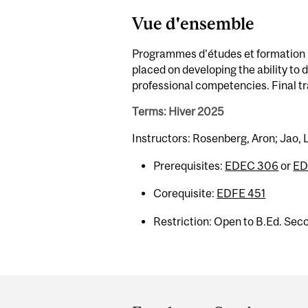
Vue d'ensemble
Programmes d’études et formation : P
placed on developing the ability to
professional competencies. Final tr
Terms: Hiver 2025
Instructors: Rosenberg, Aron; Jao, 
Prerequisites:
EDEC 306
or
ED
Corequisite:
EDFE 451
Restriction: Open to B.Ed. Sec
Department