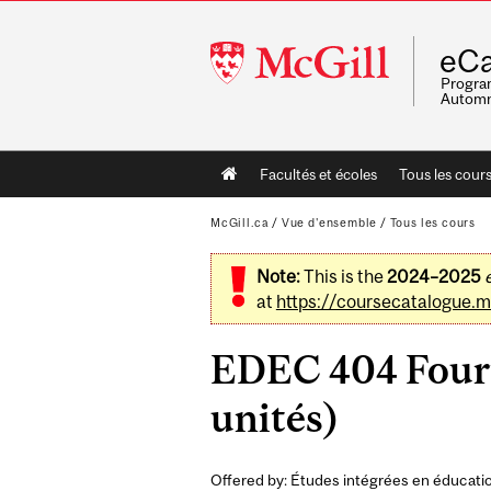
McGill
eCa
University
Program
Automn
Main
Facultés et écoles
Tous les cour
navigation
McGill.ca
/
Vue d'ensemble
/
Tous les cours
Note:
This is the
2024–2025
at
https://coursecatalogue.mc
EDEC 404 Fourt
unités)
Offered by: Études intégrées en éducatio