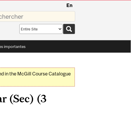
En
sez
Search
scope
es importantes
nd in the McGill Course Catalogue
r (Sec) (3