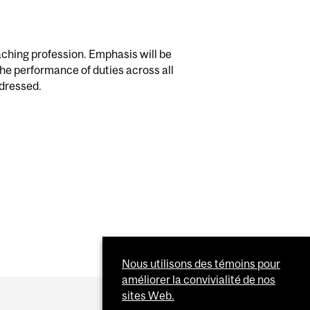
aching profession. Emphasis will be
the performance of duties across all
ddressed.
Nous utilisons des témoins pour
améliorer la convivialité de nos
sites Web.