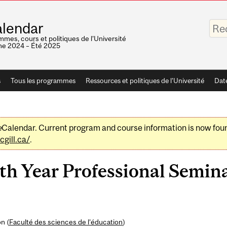
Saisis
lendar
vos
mots-
mes, cours et politiques de l'Université
clés
e 2024 – Été 2025
s
Tous les programmes
Ressources et politiques de l'Université
Dat
e
Calendar. Current program and course information is now fou
gill.ca/
.
h Year Professional Semina
n (
Faculté des sciences de l’éducation
)