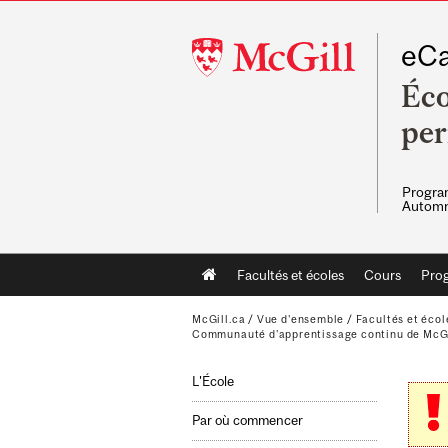
McGill
eCa
University
Éco
pe
Program
Automn
Main
Facultés et écoles
Cours
Pro
navigation
McGill.ca
/
Vue d'ensemble
/
Facultés et écol
Communauté d'apprentissage continu de McG
L'École
Par où commencer