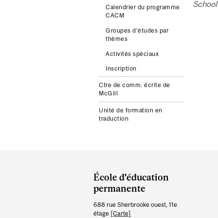
School 
Calendrier du programme
CACM
Groupes d'études par
thèmes
Activités spéciaux
Inscription
Ctre de comm. écrite de
McGill
Unité de formation en
traduction
Department
and
École d'éducation
University
permanente
Information
688 rue Sherbrooke ouest, 11e
étage
[Carte]