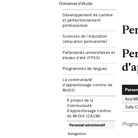
Domaines d’étude
Développement de carrière
et perfectionnement
professionnel
Per
Sciences de l'éducation
(éducation permanente)
Pe
Partenariats universitaires et
études d'été (FPSS)
d'a
Programmes de langues
La communauté
d’apprentissage continu de
Person
McGill
Ana Mil
À propos de la
Communauté
Sally 
d'apprentissage continu
de McGill (CACM)
Progra
Personnel administratif
Autogestion