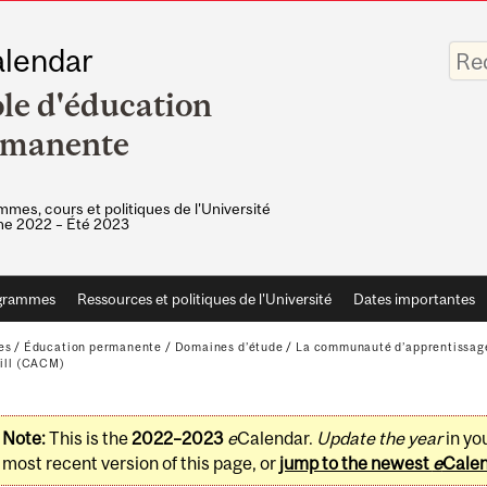
Saisis
lendar
vos
mots-
le d'éducation
clés
rmanente
mes, cours et politiques de l'Université
e 2022 – Été 2023
grammes
Ressources et politiques de l'Université
Dates importantes
es
/
Éducation permanente
/
Domaines d’étude
/
La communauté d’apprentissage
ill (CACM)
Note:
This is the
2022–2023
e
Calendar.
Update the year
in yo
most recent version of this page, or
jump to the newest
e
Cale