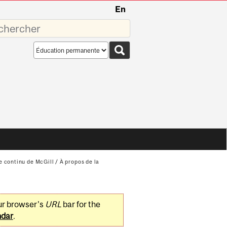
En
sez
Search
scope
 continu de McGill
/
À propos de la
ur browser's
URL
bar for the
ndar
.