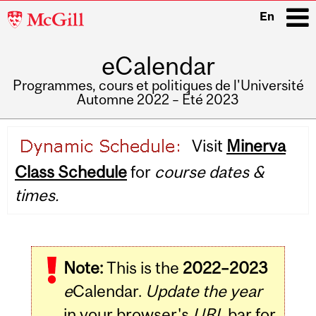
McGill
En
University
eCalendar
i
Programmes, cours et politiques de l'Université
Automne 2022 – Été 2023
Main
Visit
Minerva
navigation
Class Schedule
for
course dates &
times.
Note:
This is the
2022–2023
e
Calendar.
Update the year
in your browser's
URL
bar for