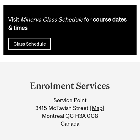
Visit
Minerva Class Schedule
for
course dates
& times
Class Schedule
Department
and
Enrolment Services
University
Service Point
Information
3415 McTavish Street [
Map
]
Montreal QC H3A 0C8
Canada