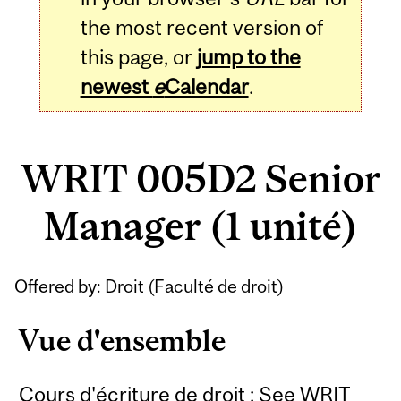
the most recent version of
this page, or
jump to the
newest
e
Calendar
.
WRIT 005D2 Senior
Manager (1 unité)
Related
Offered by: Droit (
Faculté de droit
)
Content
Vue d'ensemble
Cours d'écriture de droit : See WRIT