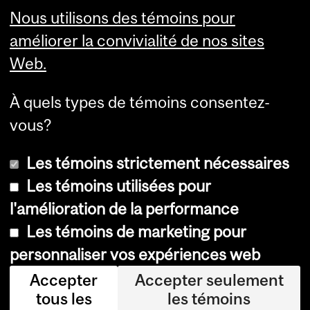
Visual Schedule Builder
Nous utilisons des témoins pour
Services aux étudiants
améliorer la convivialité de nos sites
Web.
À quels types de témoins consentez-
vous?
Les témoins strictement nécessaires
Les témoins utilisées pour
l'amélioration de la performance
© Université McGill, 2026
Les témoins de marketing pour
Accessibilité
personnaliser vos expériences web
Avis sur les témoins
Accepter
Accepter seulement
tous les
les témoins
Paramètres des témoins