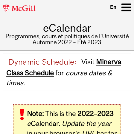
McGill
En
University
eCalendar
i
Programmes, cours et politiques de l'Université
Automne 2022 – Été 2023
Main
Visit
Minerva
navigation
Class Schedule
for
course dates &
times.
Note:
This is the
2022–2023
e
Calendar.
Update the year
in your browser's
URL
bar for