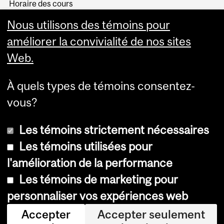
Horaire des cours
Visual Schedule Builder
Nous utilisons des témoins pour
Services aux étudiants
améliorer la convivialité de nos sites
Web.
À quels types de témoins consentez-
vous?
Les témoins strictement nécessaires
Les témoins utilisées pour
l'amélioration de la performance
© Université McGill, 2026
Les témoins de marketing pour
Accessibilité
personnaliser vos expériences web
Avis sur les témoins
Accepter
Accepter seulement