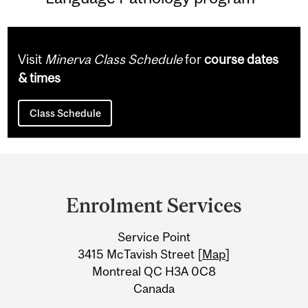
Visit
Minerva Class Schedule
for
course dates
& times
Class Schedule
Department
and
Enrolment Services
University
Service Point
Information
3415 McTavish Street [
Map
]
Montreal QC H3A 0C8
Canada